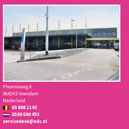
Phoenixweg 6
9641KS Veendam
Nederland
03 808 1140
0598 690 453
servicedesk@edc.nl