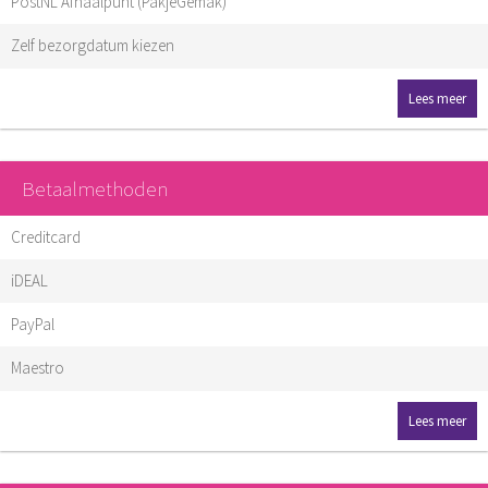
PostNL Afhaalpunt (PakjeGemak)
Zelf bezorgdatum kiezen
Lees meer
Betaalmethoden
Creditcard
iDEAL
PayPal
Maestro
Lees meer