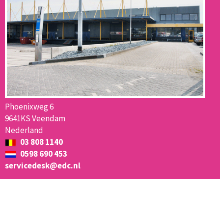
Phoenixweg 6
9641KS Veendam
Nederland
03 808 1140
0598 690 453
servicedesk@edc.nl