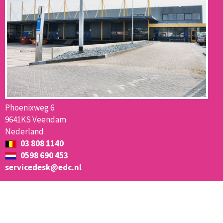
Phoenixweg 6
9641KS Veendam
Nederland
03 808 1140
0598 690 453
servicedesk@edc.nl