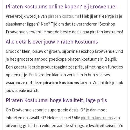
Piraten Kostuums online kopen? Bij EroAvenue!
Vree vrolijk word je van
piraten kostuums
! Heb jij er al eentje in je
slaapkamer liggen? Nee? Tijd om dat te veranderen! Sexshop
EroAvenue verwent je met de beste deals qua piraten kostuums!
Alle details over jouw Piraten Kostuums
Groot of klein, blauw of groen, bij online sexshop EroAvenue vind
je het grootste aanbod goedkope piraten kostuums in België.
Een gedetailleerde product­pagina zet prijs, afmeting en functies
op een rijtje. En tevreden klanten vertellen in hun reviews
waarom ze net deze
piraten kostuums
kozen. Zo ontdek je ook
jouw ideale match.
Piraten Kostuums: hoge kwaliteit, lage prijs
Op EroAvenue scoor je supergoeie deals. Of je dan moet
inboeten op kwaliteit? Helemaal niet! Alle
piraten kostuums
zijn
uitvoerig getest en voldoen aan de strengste kwaliteitseisen. Zo