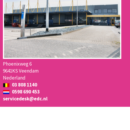
Phoenixweg 6
9641KS Veendam
Nederland
03 808 1140
0598 690 453
servicedesk@edc.nl